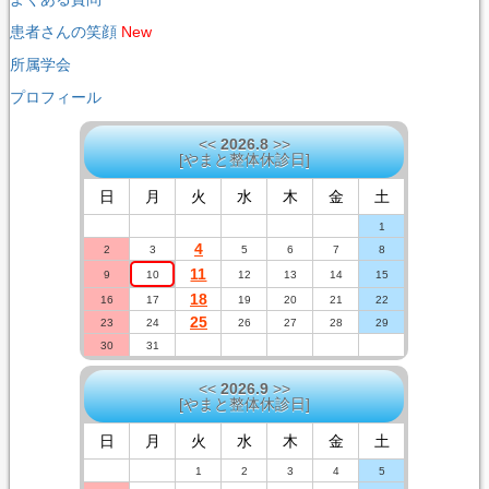
患者さんの笑顔
New
所属学会
プロフィール
<<
2026.8
>>
[
やまと整体休診日
]
日
月
火
水
木
金
土
1
4
2
3
5
6
7
8
11
9
10
12
13
14
15
18
16
17
19
20
21
22
25
23
24
26
27
28
29
30
31
<<
2026.9
>>
[
やまと整体休診日
]
日
月
火
水
木
金
土
1
2
3
4
5