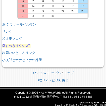
6
7
8
9
10
11
12
13
14
15
16
17
18
19
20
21
22
23
24
25
26
27
28
29
30
追悼 ラザールベルマン
リンク
和道庵ブログ
愛すべきオクシズ?
静岡いいところリンク
小次郎とナナとヒナの部屋
↑ページのトップへ
/
トップ
PCサイトに切り換え
Copyright © 2026
やまと整体WebSite
All Rights Reserved.
〒421-1212 静岡県静岡市葵区千代1丁目2-55，054-374-5588
powered by
HAIK
7.0.5
based on
PukiWiki
1.4.7 License is
GPL
.
HAIK