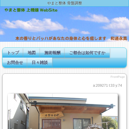
やまと整体 骨盤調整
トップ
地図
施術報酬
ご都合は如何ですか
お問合せ
日々雑談
FrontPage
a:209271 t:33 y:74